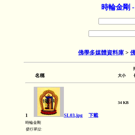
時輪金剛 
佛學多媒體資料庫
>
名稱
大小 長
34 K
1
SL03.jpg
下載
時輪金剛
發行單位: