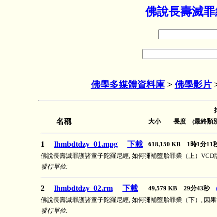
佛說長壽滅罪經
佛學多媒體資料庫
>
佛學影片
名稱
大小 長度 (最終類別
1
lhmbdtdzy_01.mpg
下載
618,150 KB 1時1分1
佛說長壽滅罪護諸童子陀羅尼經, 如何彌補墮胎罪業（上）VCD版
發行單位:
2
lhmbdtdzy_02.rm
下載
49,579 KB 29分43秒
佛說長壽滅罪護諸童子陀羅尼經, 如何彌補墮胎罪業（下）, 因
發行單位: