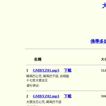
佛學多
名稱
大
1
GMBXZ01.mp3
下載
12
噶瑪巴心咒, 噶瑪巴千諾, 合唱版
十七世大寶法王
發行單位:
2
GMBXZ02.mp3
下載
31
大寶法王心咒, 噶瑪巴千諾