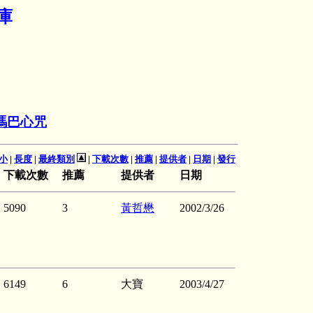
庫
瑪巴心咒
小
|
長度
|
最終類別
|
下載次數
|
推薦
|
提供者
|
日期
|
發行
下載次數
推薦
提供者
日期
5090
3
黃哲懋
2002/3/26
6149
6
大寶
2003/4/27