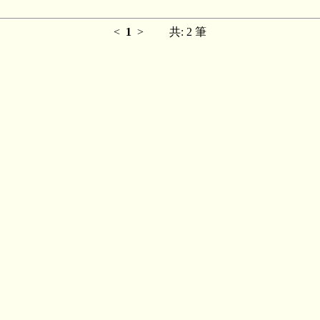
<
1
>
共: 2 筆