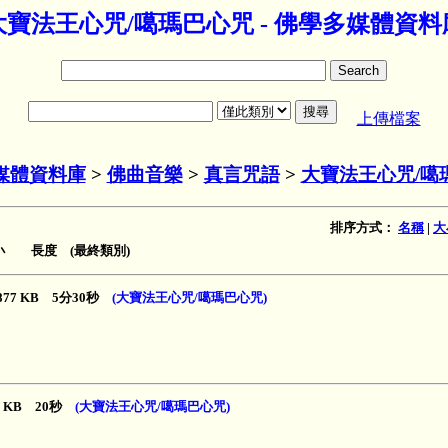
大寶法王心咒/噶瑪巴心咒 - 佛學多媒體資料
上傳檔案
媒體資料庫
>
佛曲音樂
>
真言咒語
>
大寶法王心咒/噶
排序方式：
名稱
|
大
小 長度 (最終類別)
,877 KB 5分30秒
(大寶法王心咒/噶瑪巴心咒)
6 KB 20秒
(大寶法王心咒/噶瑪巴心咒)