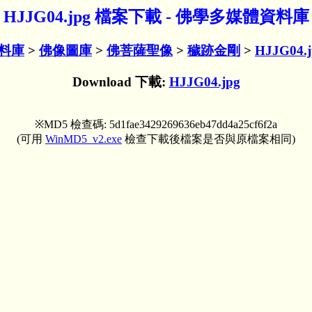
HJJG04.jpg 檔案下載 - 佛學多媒體資料庫
料庫
>
佛像圖庫
>
佛菩薩聖像
>
穢跡金剛
>
HJJG04.j
Download 下載:
HJJG04.jpg
※MD5 檢查碼: 5d1fae3429269636eb47dd4a25cf6f2a
(可用
WinMD5_v2.exe
檢查下載後檔案是否與原檔案相同)