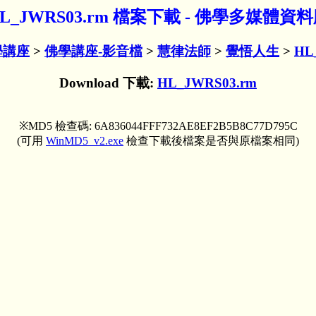
L_JWRS03.rm 檔案下載 - 佛學多媒體資
學講座
>
佛學講座-影音檔
>
慧律法師
>
覺悟人生
>
HL
Download 下載:
HL_JWRS03.rm
※MD5 檢查碼: 6A836044FFF732AE8EF2B5B8C77D795C
(可用
WinMD5_v2.exe
檢查下載後檔案是否與原檔案相同)