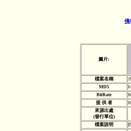
佛
圖片:
檔案名稱
J
MD5
b
BitRate
K
提 供 者
f
來源出處
(發行單位)
檔案說明