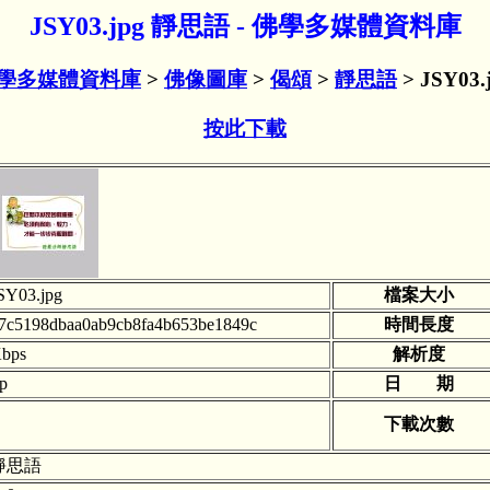
JSY03.jpg 靜思語 - 佛學多媒體資料庫
學多媒體資料庫
>
佛像圖庫
>
偈頌
>
靜思語
> JSY03.
按此下載
SY03.jpg
檔案大小
7c5198dbaa0ab9cb8fa4b653be1849c
時間長度
bps
解析度
tp
日 期
下載次數
靜思語