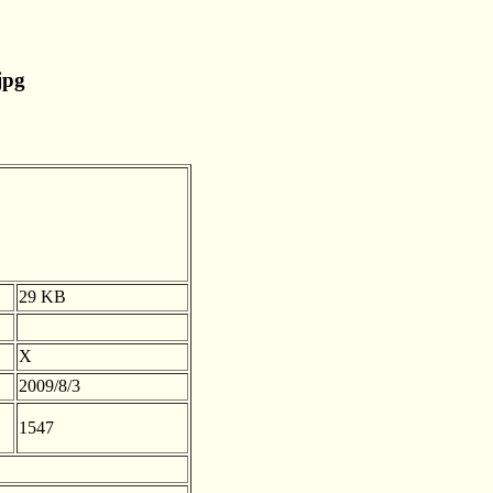
jpg
29 KB
X
2009/8/3
1547