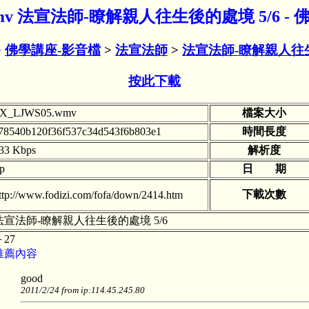
.wmv 法宣法師-瞭解親人往生後的處境 5/6 
>
佛學講座-影音檔
>
法宣法師
>
法宣法師-瞭解親人往
按此下載
X_LJWS05.wmv
檔案大小
78540b120f36f537c34d543f6b803e1
時間長度
33 Kbps
解析度
tp
日 期
下載次數
ttp://www.fodizi.com/fofa/down/2414.htm
法宣法師-瞭解親人往生後的處境 5/6
＋27
推薦內容
good
2011/2/24 from ip:114.45.245.80