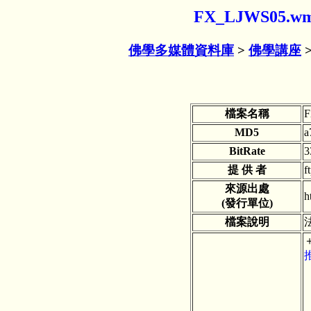
FX_LJWS05
佛學多媒體資料庫
>
佛學講座
檔案名稱
F
MD5
a
BitRate
3
提 供 者
f
來源出處
h
(發行單位)
檔案說明