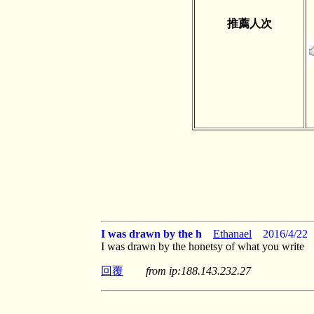
推薦人次
I was drawn by the h
Ethanael
2016/4/22
I was drawn by the honetsy of what you write
回覆
from ip:188.143.232.27