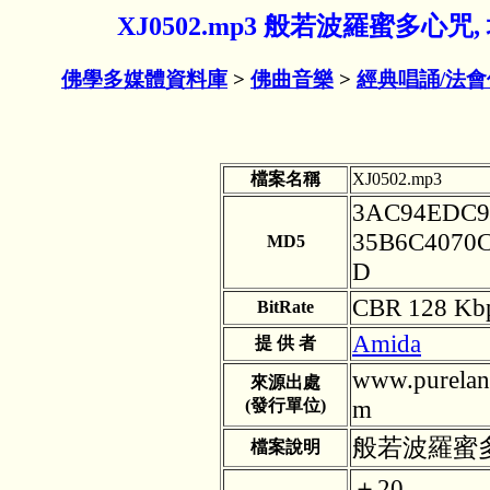
XJ0502.mp3 般若波羅蜜多心
佛學多媒體資料庫
>
佛曲音樂
>
經典唱誦/法
檔案名稱
XJ0502.mp3
3AC94EDC
35B6C4070
MD5
D
CBR 128 Kb
BitRate
Amida
提 供 者
www.purelan
來源出處
m
(發行單位)
般若波羅蜜
檔案說明
＋20