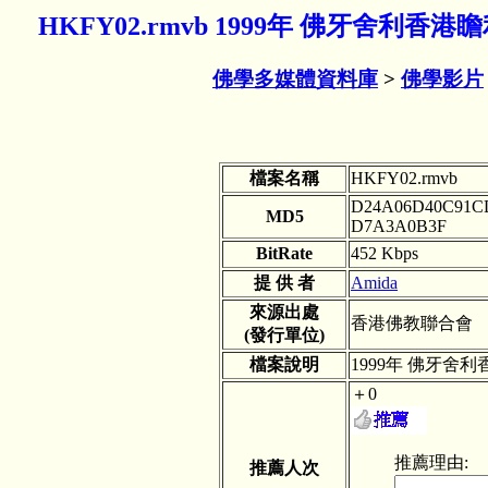
HKFY02.rmvb 1999年 佛牙舍利香
佛學多媒體資料庫
>
佛學影片
檔案名稱
HKFY02.rmvb
D24A06D40C91C
MD5
D7A3A0B3F
BitRate
452 Kbps
提 供 者
Amida
來源出處
香港佛教聯合
(發行單位)
檔案說明
1999年 佛牙舍利
＋0
推薦理由:
推薦人次