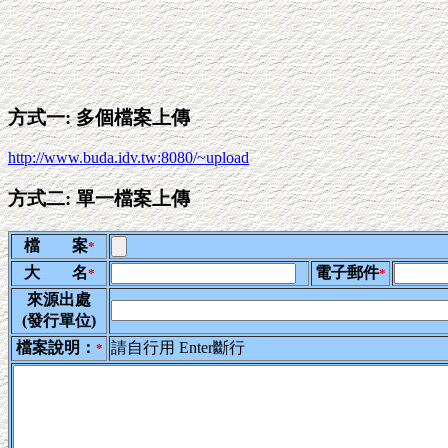
方式一: 多個檔案上傳
http://www.buda.idv.tw:8080/~upload
方式二: 單一檔案上傳
檔 案
*
大 名
電子郵件
*
*
來源出處
(發行單位)
檔案說明：
請自行用 Enter斷行
*