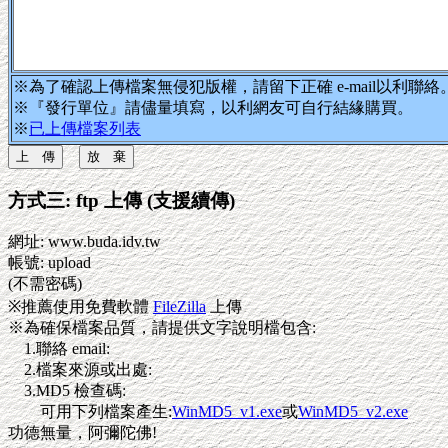
※為了確認上傳檔案無侵犯版權，請留下正確 e-mail以利聯絡
※『發行單位』請儘量填寫，以利網友可自行結緣購買。
※
已上傳檔案列表
方式三: ftp 上傳 (支援續傳)
網址: www.buda.idv.tw
帳號: upload
(不需密碼)
※推薦使用免費軟體
FileZilla
上傳
※為確保檔案品質，請提供文字說明檔包含:
1.聯絡 email:
2.檔案來源或出處:
3.MD5 檢查碼:
可用下列檔案產生:
WinMD5_v1.exe
或
WinMD5_v2.exe
功德無量，阿彌陀佛!