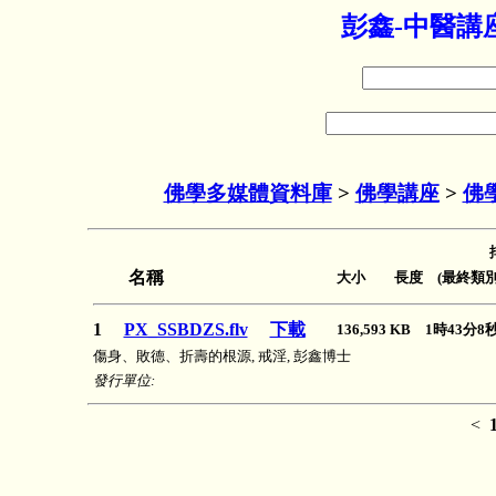
彭鑫-中醫講
佛學多媒體資料庫
>
佛學講座
>
佛
名稱
大小 長度 (最終類別
1
PX_SSBDZS.flv
下載
136,593 KB 1時43分
傷身、敗德、折壽的根源, 戒淫, 彭鑫博士
發行單位:
<