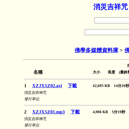
消災吉祥咒
佛學多媒體資料庫
>
名稱
大小 長度 (最終類
1
XZJXSZ02.avi
下載
42,695 KB 14分2
消災吉祥神咒
發行單位:
2
XZJXSZ01.mp3
下載
4,986 KB 5分19秒
消災吉祥神咒
發行單位: