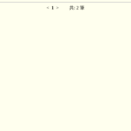
<
1
>
共: 2 筆