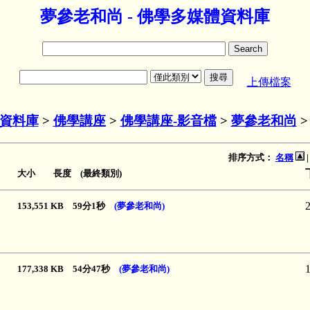
夢參老和尚 - 佛學多媒體資料庫
上傳檔案
資料庫
>
佛學講座
>
佛學講座-影音檔
>
夢參老和尚
排序方式：
名稱
大小 長度 (最終類別)
153,551 KB 59分1秒
(夢參老和尚)
177,338 KB 54分47秒
(夢參老和尚)