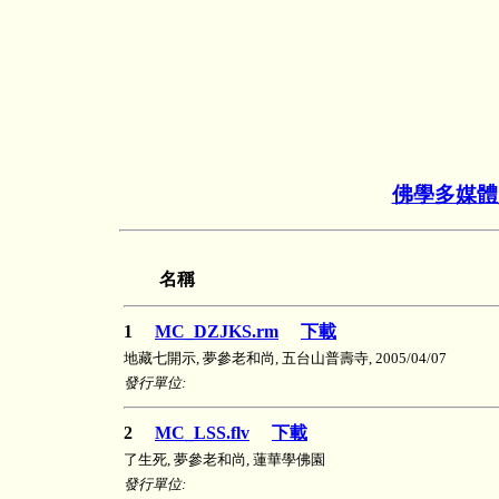
佛學多媒體
名稱
1
MC_DZJKS.rm
下載
地藏七開示, 夢參老和尚, 五台山普壽寺, 2005/04/07
發行單位:
2
MC_LSS.flv
下載
了生死, 夢參老和尚, 蓮華學佛園
發行單位: