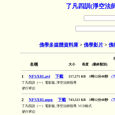
了凡四訓(淨空法師
佛學多媒體資料庫
>
佛學影片
>
佛
名稱
大小 長度 (最終類別)
1
NFSX01.avi
下載
217,271 KB 1時12分48秒
(
了凡四訓（一）電影版, 淨空法師指導
發行單位:
2
NFSX01.mpg
下載
743,521 KB 1時12分48秒
(
了凡四訓（一）電影版, 淨空法師指導, VCD格式
發行單位: