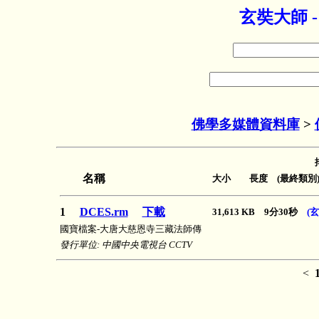
玄奘大師 
佛學多媒體資料庫
>
名稱
大小 長度 (最終類別
1
DCES.rm
下載
31,613 KB 9分30秒
(
國寶檔案-大唐大慈恩寺三藏法師傳
發行單位: 中國中央電視台 CCTV
<