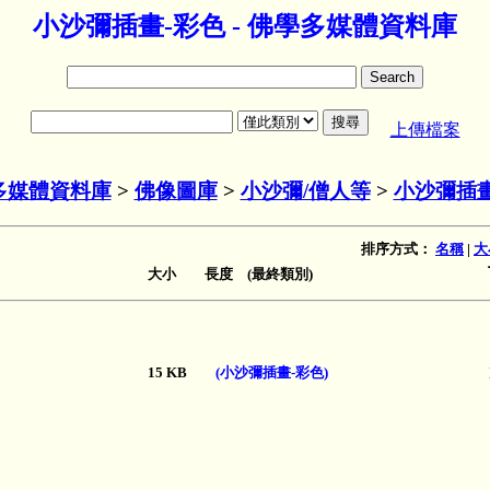
小沙彌插畫-彩色 - 佛學多媒體資料庫
上傳檔案
多媒體資料庫
>
佛像圖庫
>
小沙彌/僧人等
>
小沙彌插畫
排序方式：
名稱
|
大
大小 長度 (最終類別)
15 KB
(小沙彌插畫-彩色)