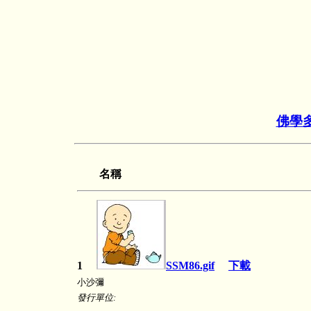
佛學
名稱
1
SSM86.gif
下載
小沙彌
發行單位: