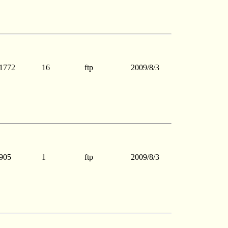
1772
16
ftp
2009/8/3
905
1
ftp
2009/8/3