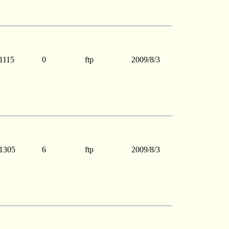
1115
0
ftp
2009/8/3
1305
6
ftp
2009/8/3