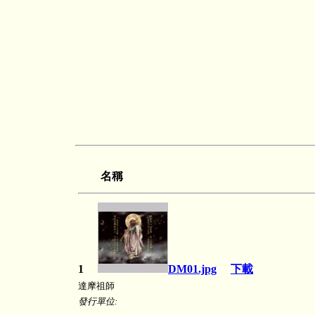
名稱
1
DM01.jpg
下載
達摩祖師
發行單位: