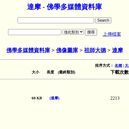
達摩 - 佛學多媒體資料庫
上傳檔案
佛學多媒體資料庫
>
佛像圖庫
>
祖師大德
>
達摩
排序方式：
名稱
|
大
下載次數
大小 長度 (最終類別)
2213
60 KB
(達摩)