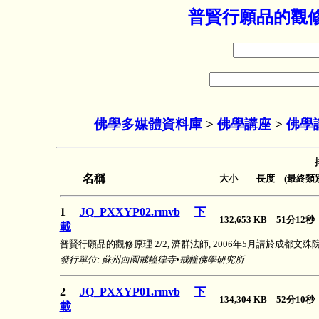
普賢行願品的觀修
佛學多媒體資料庫
>
佛學講座
>
佛學
名稱
大小 長度 (最終類別
1
JQ_PXXYP02.rmvb
下
132,653 KB 51分12
載
普賢行願品的觀修原理 2/2, 濟群法師, 2006年5月講於成都文
發行單位: 蘇州西園戒幢律寺•戒幢佛學研究所
2
JQ_PXXYP01.rmvb
下
134,304 KB 52分10
載