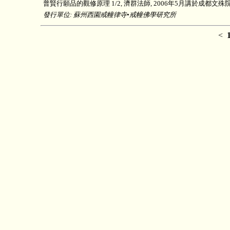
普賢行願品的觀修原理 1/2, 濟群法師, 2006年5月講於成都文
發行單位: 蘇州西園戒幢律寺•戒幢佛學研究所
<