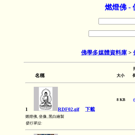
燃燈佛 
佛學多媒體資料庫
>
名稱
大小 長
8 KB
1
RDF02.gif
下載
燃燈佛, 坐像, 黑白繪製
發行單位: