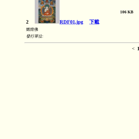
106 K
2
RDF01.jpg
下載
燃燈佛
發行單位:
<