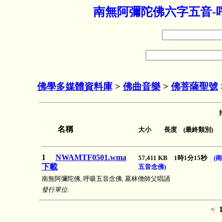
南無阿彌陀佛六字五音-呼
佛學多媒體資料庫
>
佛曲音樂
>
佛菩薩聖號
名稱
大小 長度 (最終類別)
1
NWAMTF0501.wma
57,411 KB 1時1分15秒
(
下載
五音念佛)
南無阿彌陀佛, 呼吸五音念佛, 墓林僧師父唱誦
發行單位:
<