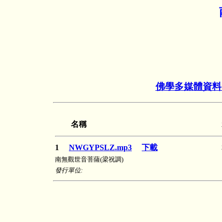
佛學多媒體資料
名稱
1
NWGYPSLZ.mp3
下載
南無觀世音菩薩(梁祝調)
發行單位: