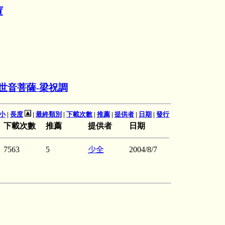
庫
世音菩薩-梁祝調
小
|
長度
|
最終類別
|
下載次數
|
推薦
|
提供者
|
日期
|
發行
下載次數
推薦
提供者
日期
7563
5
少全
2004/8/7