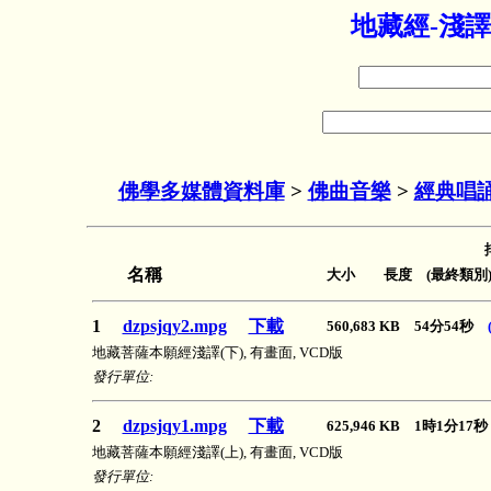
地藏經-淺譯
佛學多媒體資料庫
>
佛曲音樂
>
經典唱誦
名稱
大小 長度 (最終類別
1
dzpsjqy2.mpg
下載
560,683 KB 54分54秒
地藏菩薩本願經淺譯(下), 有畫面, VCD版
發行單位:
2
dzpsjqy1.mpg
下載
625,946 KB 1時1分1
地藏菩薩本願經淺譯(上), 有畫面, VCD版
發行單位: