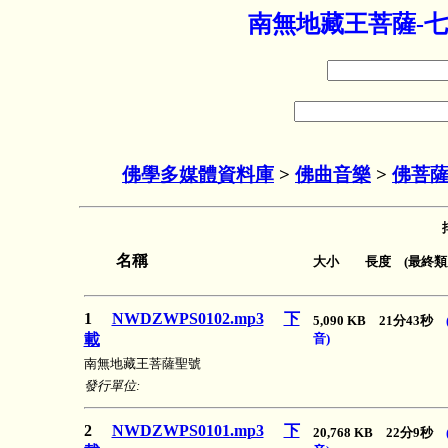
南無地藏王菩薩-七
佛學多媒體資料庫
>
佛曲音樂
>
佛菩
名稱
大小 長度 (最終類
1
NWDZWPS0102.mp3
下
5,090 KB 21分43秒
載
音)
南無地藏王菩薩聖號
發行單位:
2
NWDZWPS0101.mp3
下
20,768 KB 22分9秒