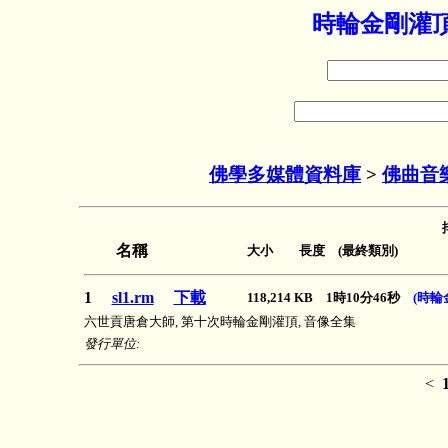
時輪金剛灌頂
佛學多媒體資料庫
>
佛曲音
名稱
大小 長度 (最終類別)
1
sl1.rm
下載
118,214 KB 1時10分46秒
(時輪
六世貢唐倉大師, 第十次時輪金剛灌頂, 音像全集
發行單位:
<