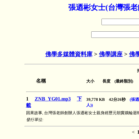
張迺彬女士(台灣張老
佛學多媒體資料庫
>
佛學講座
>
佛
名稱
大小 長度 (最終類別)
1
ZNB_YG01.mp3
下
39,778 KB 42分26秒
(張
載
人))
因果故事, 台灣張老師創辦人張迺彬女士親身經歷元朝竇娥輪迴
發行單位:
<