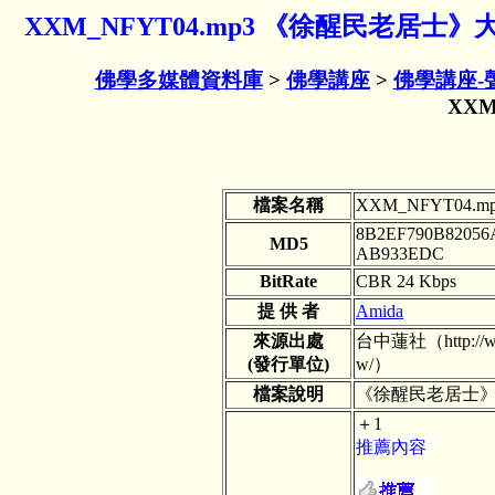
XXM_NFYT04.mp3 《徐醒民老居士
佛學多媒體資料庫
>
佛學講座
>
佛學講座-
XXM
檔案名稱
XXM_NFYT04.m
8B2EF790B82056
MD5
AB933EDC
BitRate
CBR 24 Kbps
提 供 者
Amida
來源出處
台中蓮社（http://www
(發行單位)
w/）
檔案說明
《徐醒民老居士》
＋1
推薦內容