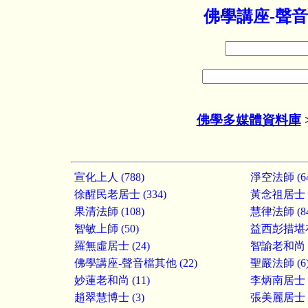
佛學講座-聲音
佛學多媒體資料庫
宣化上人 (788)
淨空法師 (64
徐醒民老居士 (334)
黃念祖居士 (
果清法師 (108)
慧律法師 (84
智敏上師 (50)
益西彭措堪布 
羅無虛居士 (24)
智諭老和尚 (
佛學講座-聲音檔其他 (22)
聖嚴法師 (6
妙蓮老和尚 (11)
李炳南居士 (
趙翠慧博士 (3)
張美麗居士 (