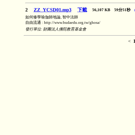
2
ZZ_YCSD01.mp3
下載
56,107 KB 59分51秒
如何修學瑜伽師地論, 智中法師
自由流通 : http://www.budaedu.org.tw/ghosa/
發行單位: 財團法人佛陀教育基金會
<