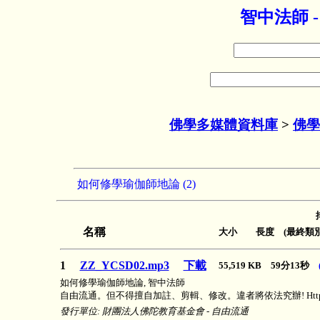
智中法師 
佛學多媒體資料庫
>
佛學
如何修學瑜伽師地論 (2)
名稱
大小 長度 (最終類別
1
ZZ_YCSD02.mp3
下載
55,519 KB 59分13秒
如何修學瑜伽師地論, 智中法師
自由流通。但不得擅自加註、剪輯、修改。違者將依法究辦! Http://www.b
發行單位: 財團法人佛陀教育基金會 - 自由流通