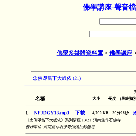
佛學講座-聲音檔
佛學多媒體資料庫
>
佛學講座
念佛即當下大皈依 (21)
名稱
大小 長度 (最終類別
1
NFJDGY13.mp3
下載
4,790 KB 20分26秒
(
《念佛即當下大皈依》系列講座 13/21, 河南焦作石佛寺
發行單位: 河南焦作石佛寺恒懺法師鑒定