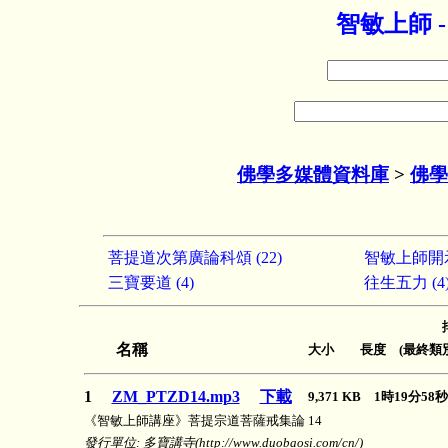
智敏上師 
佛學多媒體資料庫
>
佛學
菩提道次第廣論科頌 (22)
智敏上師開示 
三寶要道 (4)
往生五力 (4
名稱
大小 長度 (最終類別
1
ZM_PTZD14.mp3
下載
9,371 KB 1時19分5
《智敏上師講座》菩提宗道菩薩戒集論 14
發行單位: 多寶講寺(http://www.duobaosi.com/cn/)