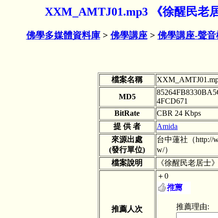
XXM_AMTJ01.mp3 《徐醒民
佛學多媒體資料庫
>
佛學講座
>
佛學講座-聲音
檔案名稱
XXM_AMTJ01.m
85264FB8330BA5
MD5
4FCD671
BitRate
CBR 24 Kbps
提 供 者
Amida
來源出處
台中蓮社（http://www
(發行單位)
w/）
檔案說明
《徐醒民老居士》
＋0
推薦理由:
推薦人次