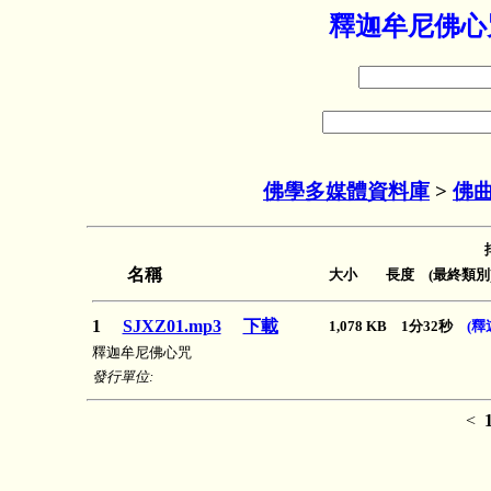
釋迦牟尼佛心咒
佛學多媒體資料庫
>
佛
名稱
大小 長度 (最終類別
1
SJXZ01.mp3
下載
1,078 KB 1分32秒
(釋
釋迦牟尼佛心咒
發行單位:
<