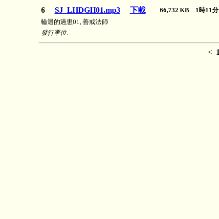
6
SJ_LHDGH01.mp3
下載
66,732 KB 1時1
輪迴的過患01, 善戒法師
發行單位:
<