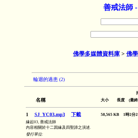
善戒法師 
佛學多媒體資料庫
>
佛學
輪迴的過患 (2)
名稱
大小 長度 (最終
1
SJ_YC03.mp3
下載
58,565 KB 1時2
緣起03, 善戒法師
內容相關於十二因緣及四聖諦之演述.
發行單位: