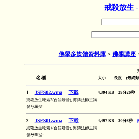
戒殺放生 
佛學多媒體資料庫
>
佛學講座
名稱
大小 長度 (最終類
1
JSFS02.wma
下載
4,394 KB 29分26秒
戒殺放生吃素2(台語發音), 海濤法師主講
發行單位:
2
JSFS01.wma
下載
4,497 KB 30分8秒
戒殺放生吃素1(台語發音), 海濤法師主講
發行單位: