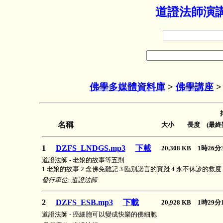
道證法師演講
佛學多媒體資料庫
>
佛學講座
名稱
大小 長度 (最終
1
DZFS_LNDGS.mp3
下載
20,308 KB 1時26
道證法師 - 老娘的故事等五則
1.老娘的故事 2.念佛免難記 3.臨別諾言的實踐 4.永不休診的救度
發行單位: 道證法師
2
DZFS_ESB.mp3
下載
20,928 KB 1時29
道證法師 - 癌細胞可以變成快樂的佛細胞