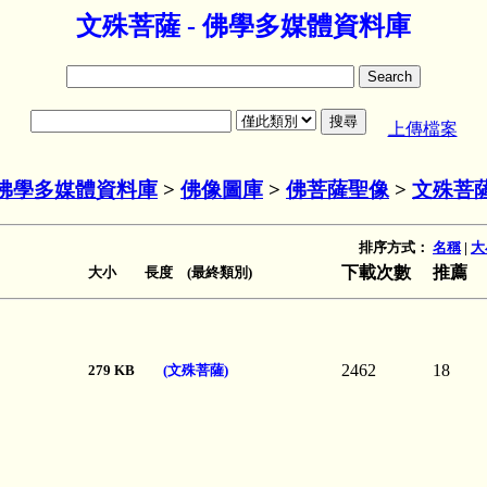
文殊菩薩 - 佛學多媒體資料庫
上傳檔案
佛學多媒體資料庫
>
佛像圖庫
>
佛菩薩聖像
>
文殊菩
排序方式：
名稱
|
大
下載次數
推薦
大小 長度 (最終類別)
2462
18
279 KB
(文殊菩薩)