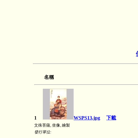
名稱
1
WSPS13.jpg
下載
文殊菩薩, 坐像, 繪製
發行單位: