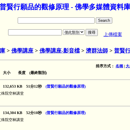
普賢行願品的觀修原理 - 佛學多媒體資料
上傳檔案
庫
>
佛學講座
>
佛學講座-影音檔
>
濟群法師
>
普賢
排序方式：
名稱
|
大
大小 長度 (最終類別)
132,653 KB 51分12秒
(普賢行願品的觀修原理)
都文殊院空林講堂
134,304 KB 52分10秒
(普賢行願品的觀修原理)
都文殊院空林講堂