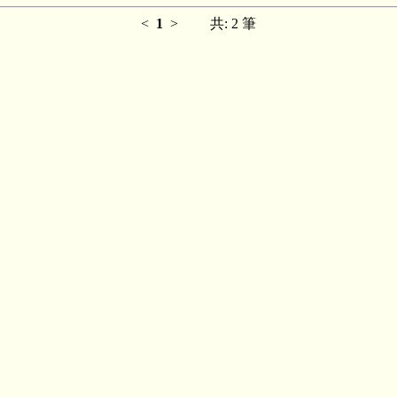
<
1
>
共: 2 筆