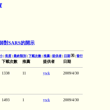
庫
師對SARS的開示
小
|
長度
|
最終類別
|
下載次數
|
推薦
|
提供者
|
日期
|
發行
下載次數
推薦
提供者
日期
1338
11
ywk
2009/4/30
1493
1
ywk
2009/4/30