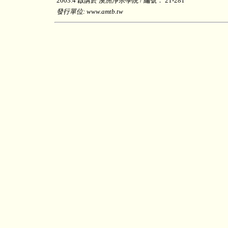
2003.4 啟講於 澳洲淨宗學院 / 編號： 21-281
發行單位: www.amtb.tw