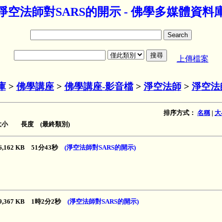
淨空法師對SARS的開示 - 佛學多媒體資料
上傳檔案
庫
>
佛學講座
>
佛學講座-影音檔
>
淨空法師
>
淨空法
排序方式：
名稱
|
大
大小 長度 (最終類別)
6,162 KB 51分43秒
(淨空法師對SARS的開示)
9,367 KB 1時2分2秒
(淨空法師對SARS的開示)