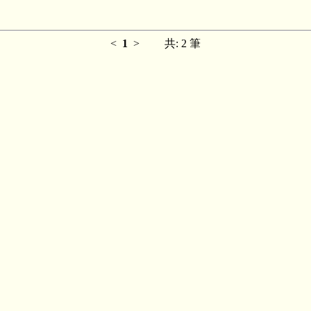
<
1
>
共: 2 筆