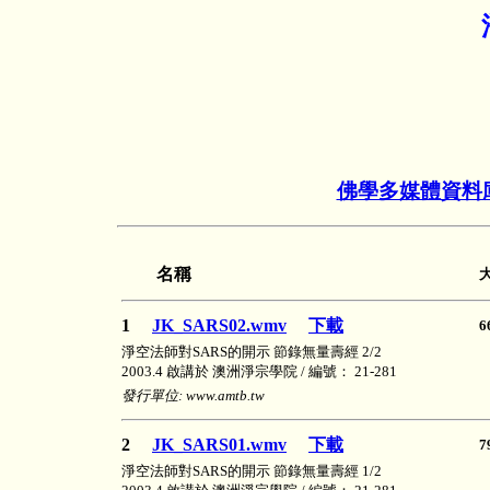
佛學多媒體資料
名稱
1
JK_SARS02.wmv
下載
6
淨空法師對SARS的開示 節錄無量壽經 2/2
2003.4 啟講於 澳洲淨宗學院 / 編號： 21-281
發行單位: www.amtb.tw
2
JK_SARS01.wmv
下載
7
淨空法師對SARS的開示 節錄無量壽經 1/2