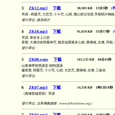
3
ZK12.mp3
下載
30,583 KB 13分3秒
(
早課 - 楞嚴咒, 大悲咒, 十小咒, 心經, 懺公師父領眾,早期唱片轉錄
發行單位: 惠美唱片
4
ZK10.mp3
下載
91,818 KB 55分57秒
(
早課, 華岩寺上江腔
香贊, 大佛頂首楞嚴神咒, 般若波羅蜜多心經, 贊佛偈, 念佛, 拜願
發行單位:
5
ZK08.wmv
下載
101,135 KB 48分41秒
山東佛學智慧講堂-朝時課誦
爐香贊, 楞嚴咒, 十小咒, 心經, 大悲咒, 讚佛偈, 念佛, 三皈依
發行單位:
6
ZK07.mp3
下載
14,358 KB 1時1分16
《萬佛聖城梵唄》早課
發行單位: 法界佛教總會（www.drbachinese.org）
7
ZK04.mp3
下載
42,568 KB 45分24秒
(