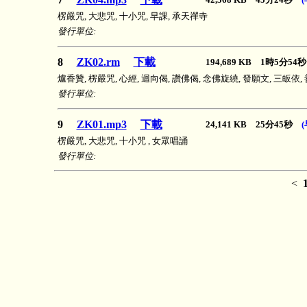
楞嚴咒, 大悲咒, 十小咒, 早課, 承天禪寺
發行單位:
8
ZK02.rm
下載
194,689 KB 1時5分5
爐香贊, 楞嚴咒, 心經, 迴向偈, 讚佛偈, 念佛旋繞, 發願文, 三皈依
發行單位:
9
ZK01.mp3
下載
24,141 KB 25分45秒
(
楞嚴咒, 大悲咒, 十小咒 , 女眾唱誦
發行單位:
<