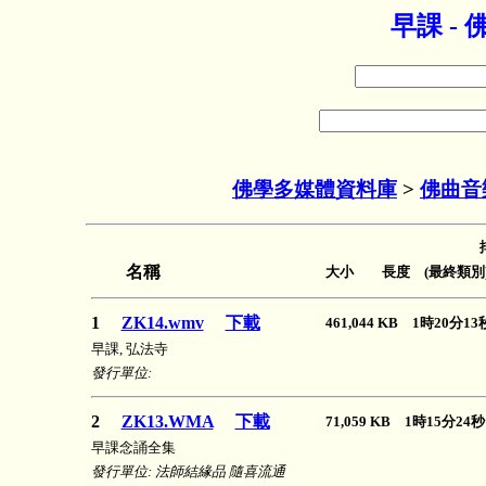
早課 -
佛學多媒體資料庫
>
佛曲音
名稱
大小 長度 (最終類別
1
ZK14.wmv
下載
461,044 KB 1時20分
早課, 弘法寺
發行單位:
2
ZK13.WMA
下載
71,059 KB 1時15分2
早課念誦全集
發行單位: 法師結緣品 隨喜流通