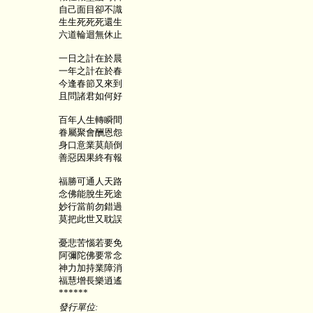
自己面目卻不識
生生死死死還生
六道輪迴無休止
一日之計在於晨
一年之計在於春
今逢春節又來到
且問諸君如何好
百年人生轉瞬間
眷屬聚會酬恩怨
身口意業莫顛倒
善惡因果終有報
福勝可通人天路
念佛能脫生死途
妙行當前勿錯過
莫把此世又耽誤
憂悲苦惱若要免
阿彌陀佛要常念
神力加持業障消
福慧增長樂逍遙
******
發行單位: