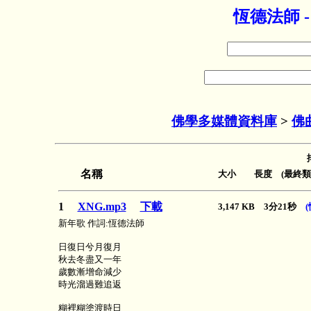
恆德法師 
佛學多媒體資料庫
>
佛
名稱
大小 長度 (最終類
1
XNG.mp3
下載
3,147 KB 3分21秒
新年歌 作詞:恆德法師
日復日兮月復月
秋去冬盡又一年
歲數漸增命減少
時光溜過難追返
糊裡糊塗渡時日