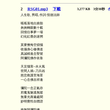
2
RSG01.mp3
下載
3,277 KB 3分30秒
人生歌, 男唱, 作詞:恆德法師
呱呱落地出娘胎
匆匆轉眼數十載
回憶往事夢一場
幻化紅塵勿迷惘
莫要懊悔空煩惱
收攝身心修佛道
真誠精進念聖號
阿彌陀佛作依靠
天災惱害--水火風
世間人禍--刀兵凶
慈悲救護苦海眾
一心念佛吉祥逢
彌陀一念正氣存
邪魔鬼魅逃無蹤
無量光壽遍處聞
妙明覺性自體證
南無阿彌陀佛 ……