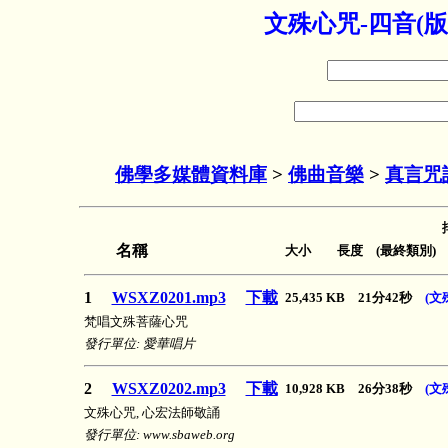
文殊心咒-四音(版
佛學多媒體資料庫
>
佛曲音樂
>
真言咒
名稱
大小 長度 (最終類別)
1
WSXZ0201.mp3
下載
25,435 KB 21分42秒
(文
梵唱文殊菩薩心咒
發行單位: 愛華唱片
2
WSXZ0202.mp3
下載
10,928 KB 26分38秒
(文
文殊心咒, 心宏法師敬誦
發行單位: www.sbaweb.org