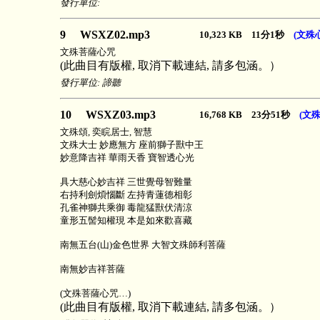
發行單位:
9 WSXZ02.mp3
10,323 KB 11分1秒
(文殊
文殊菩薩心咒
(此曲目有版權, 取消下載連結, 請多包涵。）
發行單位: 諦聽
10 WSXZ03.mp3
16,768 KB 23分51秒
(文
文殊頌, 奕睆居士, 智慧
文殊大士 妙應無方 座前獅子獸中王
妙意降吉祥 華雨天香 寶智透心光
具大慈心妙吉祥 三世覺母智難量
右持利劍煩惱斷 左持青蓮德相彰
孔雀神獅共乘御 毒龍猛獸伏清涼
童形五髻知權現 本是如來歡喜藏
南無五台(山)金色世界 大智文殊師利菩薩
南無妙吉祥菩薩
(文殊菩薩心咒…)
(此曲目有版權, 取消下載連結, 請多包涵。）