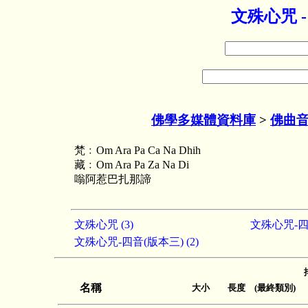
文殊心咒 
佛學多媒體資料庫
>
佛曲
梵﹕Om Ara Pa Ca Na Dhih
藏﹕Om Ara Pa Za Na Di
嗡阿惹巴扎那諦
文殊心咒 (3)
文殊心咒-四音
文殊心咒-四音(版本三) (2)
名稱
大小 長度 (最終類別)