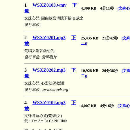
1
WSXZ0103.wmv
下
4,309 KB 4分11秒
(文殊心
載
文殊心咒, 圖由故宮博院下載 合成之
發行單位:
2
WSXZ0201.mp3
下
25,435 KB 21分42秒
(文
載
二))
梵唱文殊菩薩心咒
發行單位: 愛華唱片
3
WSXZ0202.mp3
下
10,928 KB 26分38秒
(文
載
二))
文殊心咒, 心宏法師敬誦
發行單位: www.sbaweb.org
4
WSXZ0102.mp3
下
4,007 KB 4分16秒
(文殊心
載
文殊菩薩心咒(梵/藏文)
梵﹕Om Ara Pa Ca Na Dhih