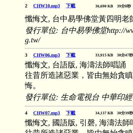
2
CHW10.mp3
下載
36,690 KB 39分8
懺悔文, 台中易學佛堂黃四明老
發行單位: 台中易學佛堂http://www.
g.tw/
3
CHW06.mp3
下載
33,915 KB 30分4
懺悔文, 台語版, 海濤法師唱誦
往昔所造諸惡業，皆由無始貪瞋
悔。
發行單位: 生命電視台 中華印
4
CHW07.mp3
下載
34,137 KB 30分3
懺悔文, 國語版, 引磬, 海濤法