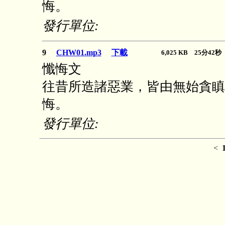
悔。
發行單位:
9
CHW01.mp3
下載
6,025 KB 25分42
懺悔文
往昔所造諸惡業，皆由無始貪瞋
悔。
發行單位:
<