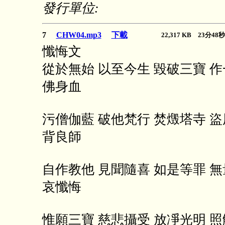
發行單位:
7
CHW04.mp3
下載
22,317 KB 23分4
懺悔文
從於無始 以至今生 毀破三寶 作
佛身血
污僧伽藍 破他梵行 焚燬塔寺 盜
背良師
自作教他 見聞隨喜 如是等罪 無
哀懺悔
惟願三寶 慈悲攝受 放凈光明 照