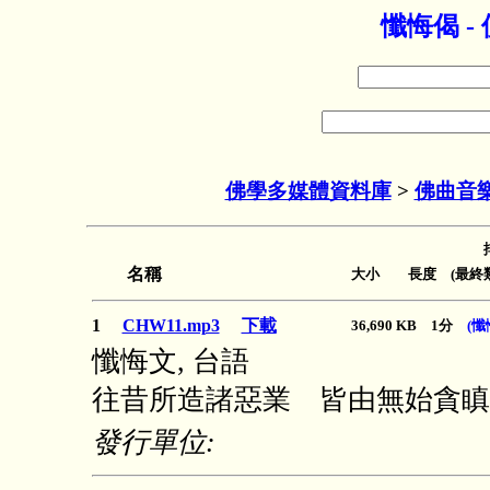
懺悔偈 
佛學多媒體資料庫
>
佛曲音
名稱
大小 長度 (最終類
1
CHW11.mp3
下載
36,690 KB 1分
(懺
懺悔文, 台語
往昔所造諸惡業 皆由無始貪瞋
發行單位: