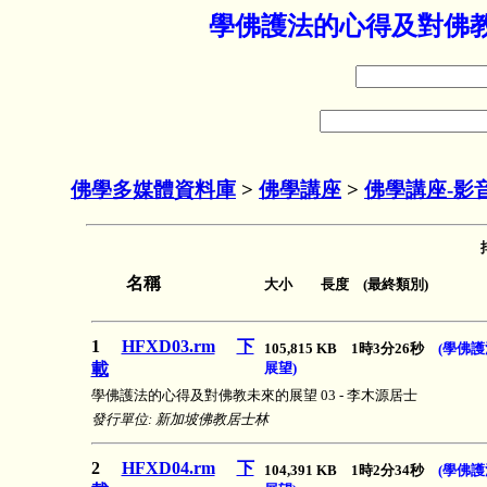
學佛護法的心得及對佛教
佛學多媒體資料庫
>
佛學講座
>
佛學講座-影
名稱
大小 長度 (最終類別)
1
HFXD03.rm
下
105,815 KB 1時3分26秒
(學佛
載
展望)
學佛護法的心得及對佛教未來的展望 03 - 李木源居士
發行單位: 新加坡佛教居士林
2
HFXD04.rm
下
104,391 KB 1時2分34秒
(學佛