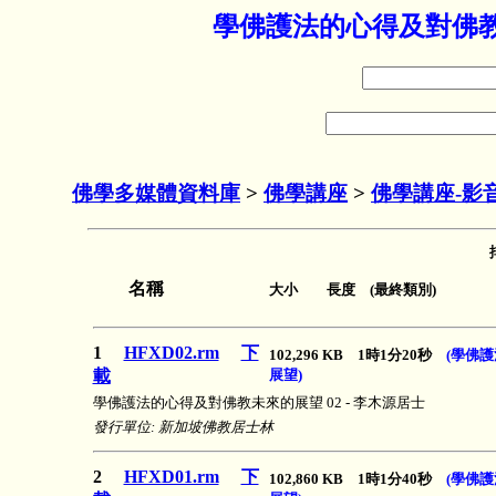
學佛護法的心得及對佛教
佛學多媒體資料庫
>
佛學講座
>
佛學講座-影
名稱
大小 長度 (最終類別)
1
HFXD02.rm
下
102,296 KB 1時1分20秒
(學佛
載
展望)
學佛護法的心得及對佛教未來的展望 02 - 李木源居士
發行單位: 新加坡佛教居士林
2
HFXD01.rm
下
102,860 KB 1時1分40秒
(學佛