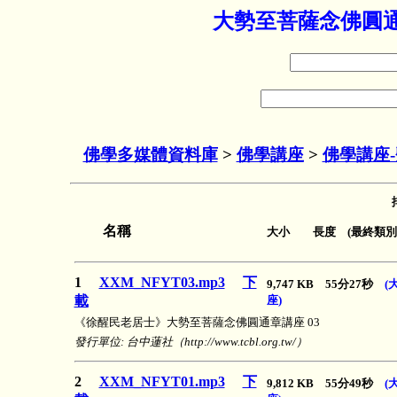
大勢至菩薩念佛圓通
佛學多媒體資料庫
>
佛學講座
>
佛學講座
名稱
大小 長度 (最終類別
1
XXM_NFYT03.mp3
下
9,747 KB 55分27秒
(
載
座)
《徐醒民老居士》大勢至菩薩念佛圓通章講座 03
發行單位: 台中蓮社（http://www.tcbl.org.tw/）
2
XXM_NFYT01.mp3
下
9,812 KB 55分49秒
(