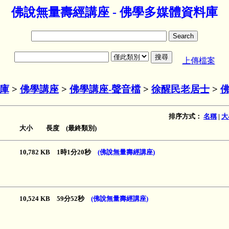
佛說無量壽經講座 - 佛學多媒體資料庫
上傳檔案
庫
>
佛學講座
>
佛學講座-聲音檔
>
徐醒民老居士
>
排序方式：
名稱
|
大
大小 長度 (最終類別)
10,782 KB 1時1分20秒
(佛說無量壽經講座)
10,524 KB 59分52秒
(佛說無量壽經講座)