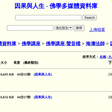
因果與人生 - 佛學多媒體資料庫
上傳檔案
體資料庫
>
佛學講座
>
佛學講座-聲音檔
>
海濤法師
>
排序方式：
名稱
|
大
下
大小 長度 (最終類別)
19
6,645 KB 44分32秒
(因果與人生)
18
6,632 KB 44分27秒
(因果與人生)