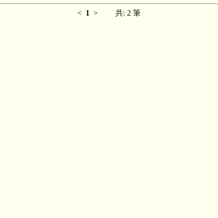
<
1
>
共: 2 筆